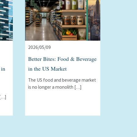
2026/05/09
Better Bites: Food & Beverage
 in
in the US Market
The US food and beverage market
is no longer a monolith […]
[…]