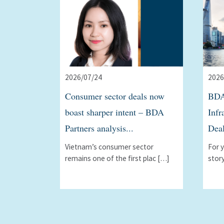
2026/07/24
2026
Consumer sector deals now
BDA
boast sharper intent – BDA
Infr
Partners analysis...
Deal
Vietnam’s consumer sector
For 
remains one of the first plac […]
stor