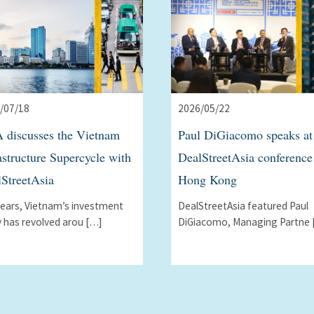
/07/18
2026/05/22
 discusses the Vietnam
Paul DiGiacomo speaks at
astructure Supercycle with
DealStreetAsia conference
StreetAsia
Hong Kong
years, Vietnamʼs investment
DealStreetAsia featured Paul
y has revolved arou […]
DiGiacomo, Managing Partne 