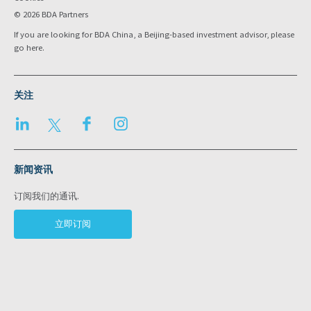
© 2026 BDA Partners
If you are looking for BDA China, a Beijing-based investment advisor, please
go
here
.
关注
LinkedIn
Twitter
Facebook
Instagram
新闻资讯
订阅我们的通讯.
立即订阅