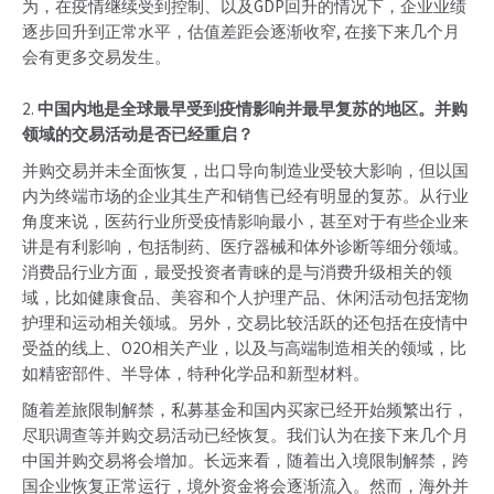
为，在疫情继续受到控制、以及GDP回升的情况下，企业业绩
逐步回升到正常水平，估值差距会逐渐收窄, 在接下来几个月
会有更多交易发生。
2.
中国内地是全球最早受到疫情影响并最早复苏的地区。并购
领域的交易活动是否已经重启？
并购交易并未全面恢复，出口导向制造业受较大影响，但以国
内为终端市场的企业其生产和销售已经有明显的复苏。从行业
角度来说，医药行业所受疫情影响最小，甚至对于有些企业来
讲是有利影响，包括制药、医疗器械和体外诊断等细分领域。
消费品行业方面，最受投资者青睐的是与消费升级相关的领
域，比如健康食品、美容和个人护理产品、休闲活动包括宠物
护理和运动相关领域。另外，交易比较活跃的还包括在疫情中
受益的线上、O2O相关产业，以及与高端制造相关的领域，比
如精密部件、半导体，特种化学品和新型材料。
随着差旅限制解禁，私募基金和国内买家已经开始频繁出行，
尽职调查等并购交易活动已经恢复。我们认为在接下来几个月
中国并购交易将会增加。长远来看，随着出入境限制解禁，跨
国企业恢复正常运行，境外资金将会逐渐流入。然而，海外并