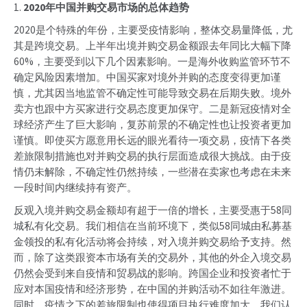
1.
2020年中国并购交易市场的总体趋势
2020是个特殊的年份，主要受疫情影响，整体交易量降低，尤
其是跨境交易。上半年出境并购交易金额跟去年同比大幅下降
60%，主要受到以下几个因素影响。一是海外收购监管环节不
确定风险因素增加。中国买家对境外并购的态度变得更加谨
慎，尤其因当地监管不确定性可能导致交易在后期失败。境外
卖方也跟中方买家进行交易态度更加保守。二是新冠疫情对全
球经济产生了巨大影响，复苏前景的不确定性也让投资者更加
谨慎。即使买方愿意用长远的眼光看待一项交易，疫情下各类
差旅限制措施也对并购交易的执行层面造成很大挑战。由于疫
情仍未解除，不确定性仍然持续，一些潜在卖家也考虑在未来
一段时间内继续持有资产。
反观入境并购交易金额却有超于一倍的增长，主要受惠于58同
城私有化交易。我们相信在当前环境下，类似58同城由私募基
金领投的私有化活动将会持续，对入境并购交易给予支持。然
而，除了这类跟资本市场有关的交易外，其他的外企入境交易
仍然会受到来自疫情和贸易战的影响。跨国企业和投资者忙于
应对本国疫情和经济形势，在中国的并购活动不如往年激进。
同时，疫情之下的差旅限制也使得项目执行难度加大。我们认