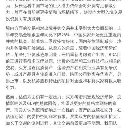
为，从长远看中国市场的巨大潜力依然会对外资有足够吸引
力，然而在目前新冠疫情和市场情绪下， 短期内大型入境交易
投资意向有所减弱。
境内方面的交易相对出境并购交易并未受到太大负面影响，上
半年交易金额跟去年同比下降25%，中国买家开始更注重境内
并购的机会。随着第二季度疫情好转，国内差旅限制减少，境
内并购活动开始回温。从卖方的角度，随着中国经济形势好
转，某些行业复苏迹象明显，开始重新考虑资产出售。BDA目
前正进行着很多医疗健康、消费必需品和工业科技行业相关的
交易。买方追逐优质资产，这些资产在相关行业具有竞争优
势，或其产品具有较高准入门槛。跨国公司剥离在华资产、分
拆上市，以及私募股权转让的项目对企业和私募买家有很大吸
引力。
然而，估值方面仍有一定压力。买方考虑到宏观经济形势、疫
情影响以及GDP的总体回落，希望以更好的价格拿到好的资
产。而卖方认为疫情影响是一次性的，资产的业绩在回升，在
估值期望上的妥协空间非常有限。买卖双方的估值差距扩大，
加长了交易的谈判进程，且让交易前景更加不明朗。我们认