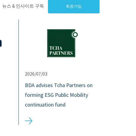
뉴스 & 인사이트 구독
회원가입
2026/07/03
BDA advises Tcha Partners on
forming ESG Public Mobility
continuation fund