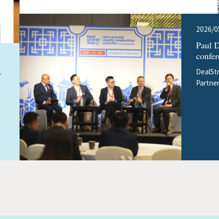
2026/0
Paul 
confe
DealSt
r
Partne