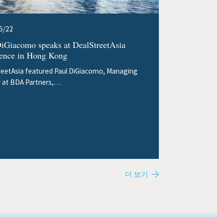
5/22
DiGiacomo speaks at DealStreetAsia
rence in Hong Kong
reetAsia featured Paul DiGiacomo, Managing
r at BDA Partners,…
더 보기