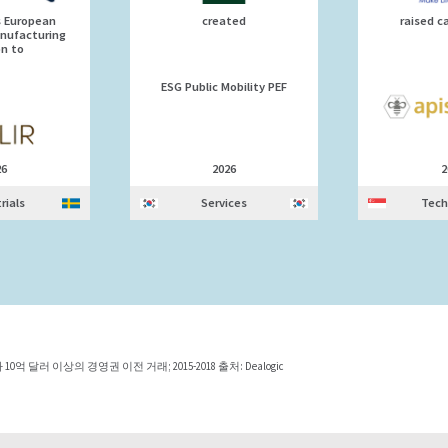
s European
created
raised c
nufacturing
on to
ESG Public Mobility PEF
26
2026
2
rials
Services
Tech
달러 이상의 경영권 이전 거래; 2015-2018 출처: Dealogic