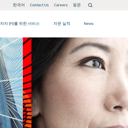
검
한국어
Contact Us
Careers
동문
색:
자자 (FI)를 위한 서비스
자문 실적
News