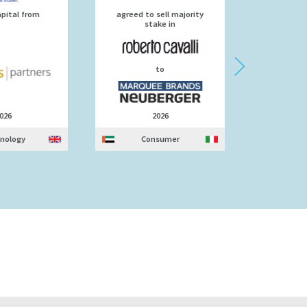
apital from
agreed to sell majority
stake in
to Verdan
to
026
2026
nology
Consumer
S