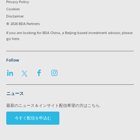
Privacy Policy
Cookies
Disclaimer
© 2026 BDA Partners
If you are looking for BDA China, a Beijing-based investment advisor, please
go
here
.
Follow
LinkedIn
Twitter
Facebook
Instagram
ニュース
最新のニュース＆インサイト配信希望の方はこちら.
今すぐ配信を申込む