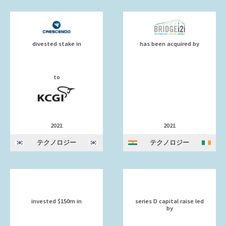
divested stake in
has been acquired by
to
2021
2021
テクノロジー
テクノロジー
invested $150m in
series D capital raise led
by