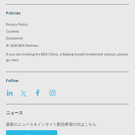
Policies
Privacy Policy
Cookies
Disclaimer
© 2026 BDA Partners
If you are looking for BDA China, a Beijing-based investment advisor, please
go
here
.
Follow
LinkedIn
Twitter
Facebook
Instagram
ニュース
最新のニュース＆インサイト配信希望の方はこちら.